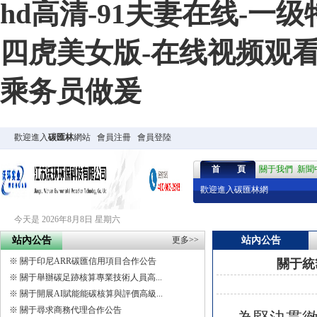
hd高清-91夫妻在线-一
四虎美女版-在线视频观看
乘务员做爰
歡迎進入
碳匯林
網站
會員注冊
會員登陸
首 頁
關于我們
新聞
歡迎進入碳匯林網
今天是 2026年8月8日 星期六
站內公告
更多>>
站內公告
※
關于印尼ARR碳匯信用項目合作公告
關于統
※
關于舉辦碳足跡核算專業技術人員高...
※
關于開展AI賦能能碳核算與評價高級...
※
關于尋求商務代理合作公告