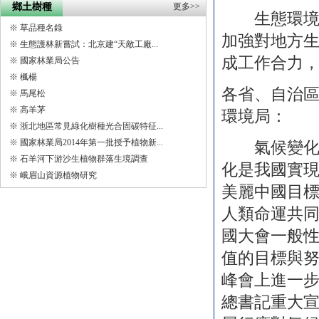
鄉土樹種
更多>>
生態環境部
※
草品種名錄
加強對地方
※
生態護林新嘗試：北京建“天敵工廠...
成工作合力
※
國家林業局公告
※
楓楊
各省、自治
※
馬尾松
※
高羊茅
環境局：
※
浙北地區常見綠化樹種光合固碳特征...
※
國家林業局2014年第一批授予植物新...
氣候變化是
※
石羊河下游沙生植物群落生境調查
化是我國實
※
峨眉山資源植物研究
美麗中國目
人類命運共
國大會一般
值的目標與努
峰會上進一
總書記重大