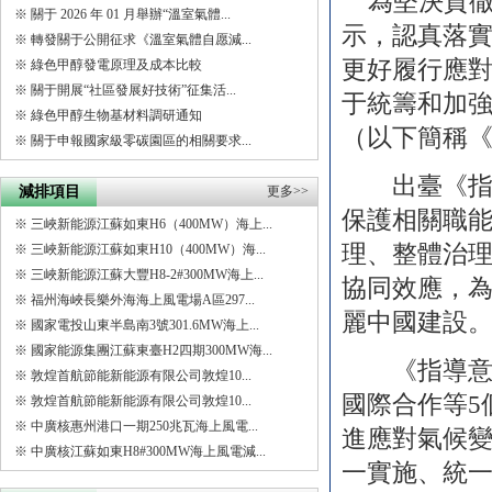
為堅決貫徹
※
關于 2026 年 01 月舉辦“溫室氣體...
示，認真落
※
轉發關于公開征求《溫室氣體自愿減...
更好履行應
※
綠色甲醇發電原理及成本比較
※
關于開展“社區發展好技術”征集活...
于統籌和加
※
綠色甲醇生物基材料調研通知
（以下簡稱
※
關于申報國家級零碳園區的相關要求...
出臺《指導
減排項目
更多>>
保護相關職
※
三峽新能源江蘇如東H6（400MW）海上...
理、整體治
※
三峽新能源江蘇如東H10（400MW）海...
※
三峽新能源江蘇大豐H8-2#300MW海上...
協同效應，
※
福州海峽長樂外海海上風電場A區297...
麗中國建設
※
國家電投山東半島南3號301.6MW海上...
※
國家能源集團江蘇東臺H2四期300MW海...
《指導意見
※
敦煌首航節能新能源有限公司敦煌10...
國際合作等
※
敦煌首航節能新能源有限公司敦煌10...
※
中廣核惠州港口一期250兆瓦海上風電...
進應對氣候
※
中廣核江蘇如東H8#300MW海上風電減...
一實施、統